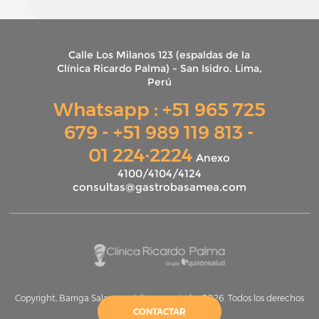
Calle Los Milanos 123 (espaldas de la
Clínica Ricardo Palma) - San Isidro. Lima,
Perú
Whatsapp : +51 965 725
679 - +51 989 119 813 -
01 224·2224
Anexo
4100/4104/4124
consultas@gastrobasamea.com
Copyright, Barriga Salazar médicos asociados
2026
. Todos los derechos
reservados
CONTACTAR