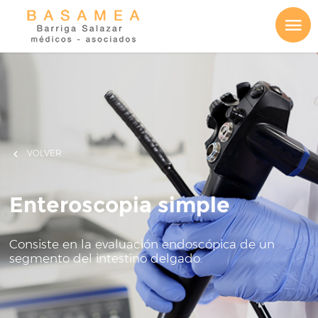
VOLVER
Enteroscopia simple
Consiste en la evaluación endoscópica de un
segmento del intestino delgado.